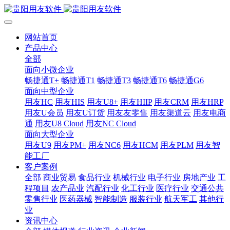
网站首页
产品中心
全部
面向小微企业
畅捷通T+
畅捷通T1
畅捷通T3
畅捷通T6
畅捷通G6
面向中型企业
用友HC
用友HIS
用友U8+
用友HIIP
用友CRM
用友HRP
用友U会员
用友U订货
用友友零售
用友渠道云
用友电商
通
用友U8 Cloud
用友NC Cloud
面向大型企业
用友U9
用友PM+
用友NC6
用友HCM
用友PLM
用友智
能工厂
客户案例
全部
商业贸易
食品行业
机械行业
电子行业
房地产业
工
程项目
农产品业
汽配行业
化工行业
医疗行业
交通公共
零售行业
医药器械
智能制造
服装行业
航天军工
其他行
业
资讯中心