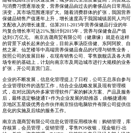
与消费习惯逐渐改变，营养保健品由过去的奢侈品向日常用品
演变，其市场范围逐渐扩大。随着消费群体的扩张，我国营养
保健品销售产值逐年上升，增长速度高于我国城镇居民人均可
支配收入的增长速度。估算2011-2015年营养保健品行业的年
均复合增长率可达21%,预计到2015年，营养与保健食品产值
达到1万亿元。 南京吉晟商贸有限公司（健康缘）就是在这样
的背景下成长起来的企业，目前从事汤臣倍健、东阿阿胶、自
然之家、仙芝楼等中高端营养保健品食品的代理与销售业务，
按照公司的发展目标，在现有销售公司、零售旗舰店及各大商
场专柜的基础上，计划向南京市及周边城市进行大规模的业务
扩张，开公司直营门店。
企业的不断发展，信息化管理提上了日程，公司王总亲自参与
企业管理软件的选型工作，结合企业战略发展及现有管理模
式，在对比国内外多家管理软件厂家的解决方案、产品及服务
后，最终选定畅捷通T+作为企业发展的助推器，由畅捷通南
京地区五星级优秀合作伙伴南京恒信电脑软件有限公司提供信
息化的实施及后续的服务工作。
南京吉晟商贸有限公司信息化管理应用模块有：购销管理，库
存核算，会员管理，促销管理，零售POS收银，现金银行-出