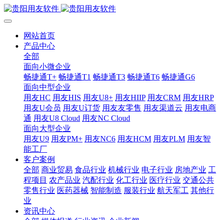
网站首页
产品中心
全部
面向小微企业
畅捷通T+
畅捷通T1
畅捷通T3
畅捷通T6
畅捷通G6
面向中型企业
用友HC
用友HIS
用友U8+
用友HIIP
用友CRM
用友HRP
用友U会员
用友U订货
用友友零售
用友渠道云
用友电商
通
用友U8 Cloud
用友NC Cloud
面向大型企业
用友U9
用友PM+
用友NC6
用友HCM
用友PLM
用友智
能工厂
客户案例
全部
商业贸易
食品行业
机械行业
电子行业
房地产业
工
程项目
农产品业
汽配行业
化工行业
医疗行业
交通公共
零售行业
医药器械
智能制造
服装行业
航天军工
其他行
业
资讯中心