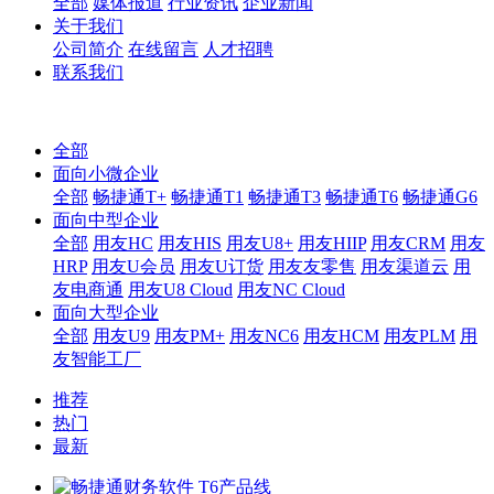
全部
媒体报道
行业资讯
企业新闻
关于我们
公司简介
在线留言
人才招聘
联系我们
全部
面向小微企业
全部
畅捷通T+
畅捷通T1
畅捷通T3
畅捷通T6
畅捷通G6
面向中型企业
全部
用友HC
用友HIS
用友U8+
用友HIIP
用友CRM
用友
HRP
用友U会员
用友U订货
用友友零售
用友渠道云
用
友电商通
用友U8 Cloud
用友NC Cloud
面向大型企业
全部
用友U9
用友PM+
用友NC6
用友HCM
用友PLM
用
友智能工厂
推荐
热门
最新