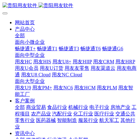
网站首页
产品中心
全部
面向小微企业
畅捷通T+
畅捷通T1
畅捷通T3
畅捷通T6
畅捷通G6
面向中型企业
用友HC
用友HIS
用友U8+
用友HIIP
用友CRM
用友HRP
用友U会员
用友U订货
用友友零售
用友渠道云
用友电商
通
用友U8 Cloud
用友NC Cloud
面向大型企业
用友U9
用友PM+
用友NC6
用友HCM
用友PLM
用友智
能工厂
客户案例
全部
商业贸易
食品行业
机械行业
电子行业
房地产业
工
程项目
农产品业
汽配行业
化工行业
医疗行业
交通公共
零售行业
医药器械
智能制造
服装行业
航天军工
其他行
业
资讯中心