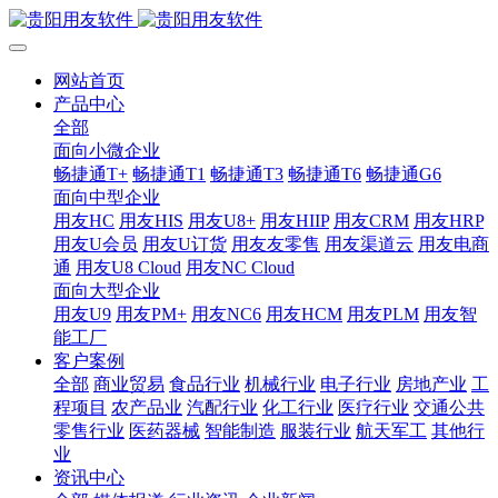
网站首页
产品中心
全部
面向小微企业
畅捷通T+
畅捷通T1
畅捷通T3
畅捷通T6
畅捷通G6
面向中型企业
用友HC
用友HIS
用友U8+
用友HIIP
用友CRM
用友HRP
用友U会员
用友U订货
用友友零售
用友渠道云
用友电商
通
用友U8 Cloud
用友NC Cloud
面向大型企业
用友U9
用友PM+
用友NC6
用友HCM
用友PLM
用友智
能工厂
客户案例
全部
商业贸易
食品行业
机械行业
电子行业
房地产业
工
程项目
农产品业
汽配行业
化工行业
医疗行业
交通公共
零售行业
医药器械
智能制造
服装行业
航天军工
其他行
业
资讯中心