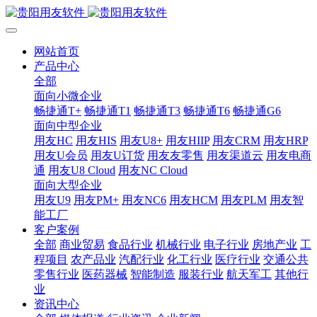
网站首页
产品中心
全部
面向小微企业
畅捷通T+
畅捷通T1
畅捷通T3
畅捷通T6
畅捷通G6
面向中型企业
用友HC
用友HIS
用友U8+
用友HIIP
用友CRM
用友HRP
用友U会员
用友U订货
用友友零售
用友渠道云
用友电商
通
用友U8 Cloud
用友NC Cloud
面向大型企业
用友U9
用友PM+
用友NC6
用友HCM
用友PLM
用友智
能工厂
客户案例
全部
商业贸易
食品行业
机械行业
电子行业
房地产业
工
程项目
农产品业
汽配行业
化工行业
医疗行业
交通公共
零售行业
医药器械
智能制造
服装行业
航天军工
其他行
业
资讯中心